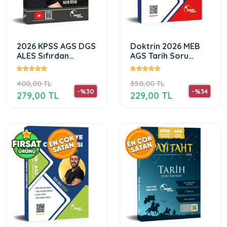
2026 KPSS AGS DGS
Doktrin 2026 MEB
ALES Sıfırdan
AGS Tarih Soru
Sonsuza Matematik
Bankası
400,00 TL
350,00 TL
-%30
-%34
279,00 TL
229,00 TL