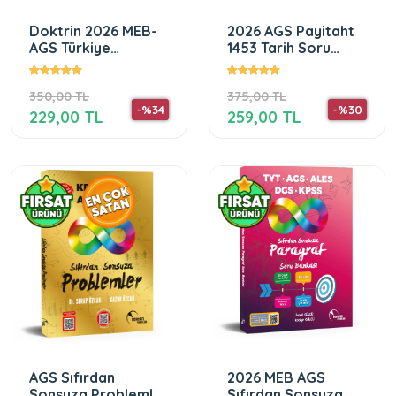
Doktrin 2026 MEB-
2026 AGS Payitaht
AGS Türkiye
1453 Tarih Soru
Coğrafyası Soru
Bankası (Video
Bankası
Çözümlü)
350,00 TL
375,00 TL
-%34
-%30
229,00 TL
259,00 TL
AGS Sıfırdan
2026 MEB AGS
Sonsuza Problemler
Sıfırdan Sonsuza