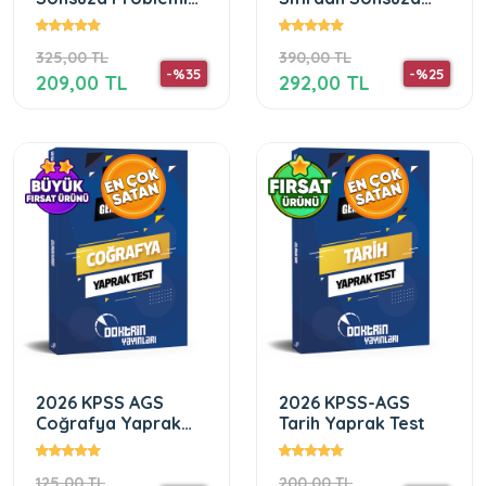
Konu Özetli Soru
Paragraf Soru
Bankası (Dijital
Bankası
325,00 TL
390,00 TL
Çözümlü)
-%35
-%25
209,00 TL
292,00 TL
2026 KPSS AGS
2026 KPSS-AGS
Coğrafya Yaprak
Tarih Yaprak Test
Test
125,00 TL
200,00 TL