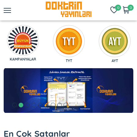
0
0
KAMPANYALAR
TYT
AYT
En Çok Satanlar