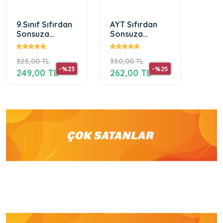
9.Sınıf Sıfırdan
AYT Sıfırdan
TYT 
Sonsuza
Sonsuza
Sons
Matematik
Edebiyat Soru
Biyol
1.Dönem
Bankası
Bank
325,00 TL
350,00 TL
350,0
Fasikülü
-%23
-%25
249,00 TL
262,00 TL
262,