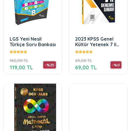
LGS Yeni Nesil
2023 KPSS Genel
Türkçe Soru Bankası
Kültür Yetenek 7 li
Deneme Sınavı
160,00 TL
69,00 TL
-%25
-%0
119,00 TL
69,00 TL