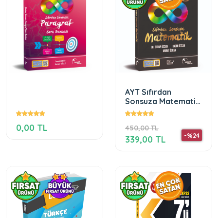
AYT Sıfırdan
Sonsuza Matematik
Konu Özetli Soru
Bankası
0,00 TL
450,00 TL
-%24
339,00 TL