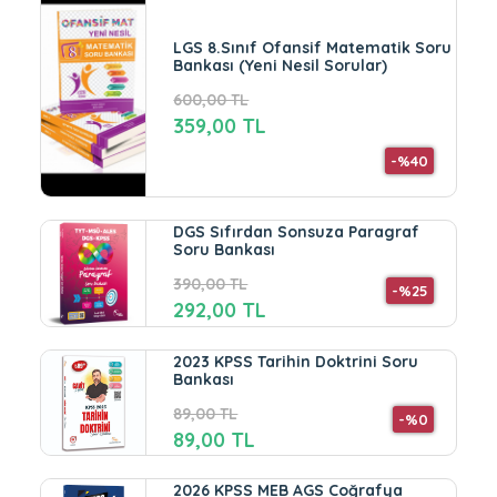
LGS 8.Sınıf Ofansif Matematik Soru
Bankası (Yeni Nesil Sorular)
600,00 TL
359,00 TL
-%40
DGS Sıfırdan Sonsuza Paragraf
Soru Bankası
390,00 TL
-%25
292,00 TL
2023 KPSS Tarihin Doktrini Soru
Bankası
89,00 TL
-%0
89,00 TL
2026 KPSS MEB AGS Coğrafya