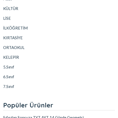
KÜLTÜR
LİSE
İLKÖĞRETİM
KIRTASİYE
ORTAOKUL
KELEPİR
5.Sınıf
6.Sınıf
7.Sınıf
Popüler Ürünler
Sıfırdan Sonsuza TYT AYT 14 Günde Geometri