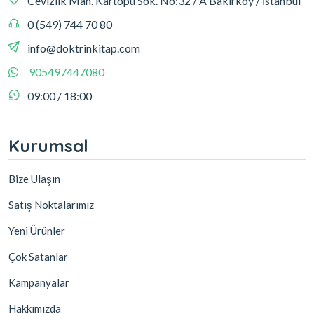
Cevizlik Mah. Kartopu Sok. No:32 / A Bakırköy / İstanbul
0 (549) 744 70 80
info@doktrinkitap.com
905497447080
09:00 / 18:00
Kurumsal
Bize Ulaşın
Satış Noktalarımız
Yeni Ürünler
Çok Satanlar
Kampanyalar
Hakkımızda